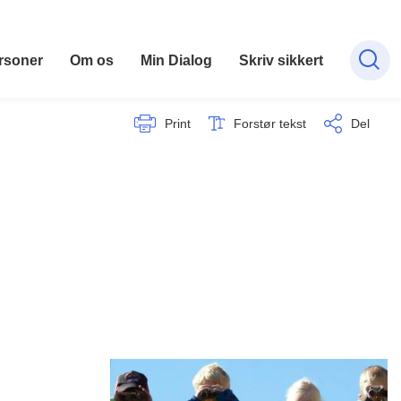
rsoner
Om os
Min Dialog
Skriv sikkert
Print
Forstør tekst
Del