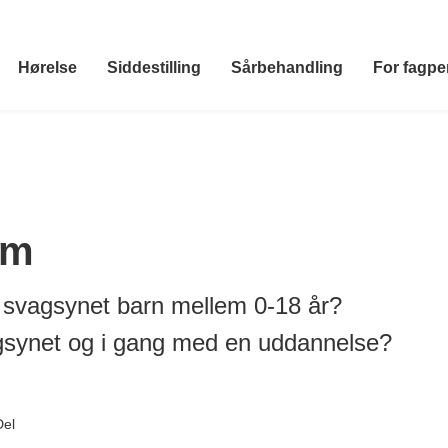
Hørelse
Siddestilling
Sårbehandling
For fagpe
am
ler svagsynet barn mellem 0-18 år?
vagsynet og i gang med en uddannelse?
Del