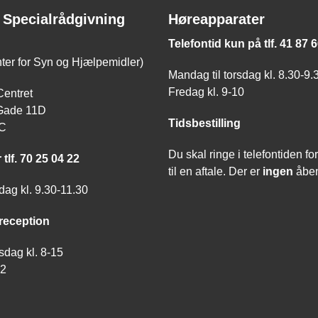
 Specialrådgivning
Høreapparater
Telefontid kun på tlf. 41 87 
nter for Syn og Hjælpemidler)
Mandag til torsdag kl. 8.30-9.
Fredag kl. 9-10
Centret
Gade 11D
Tidsbestilling
 C
Du skal ringe i telefontiden for 
 tlf. 70 25 04 22
til en aftale. Der er
ingen
åben
dag kl. 9.30-11.30
 reception
sdag kl. 8-15
12