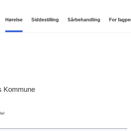
Hørelse
Siddestilling
Sårbehandling
For fagpe
us Kommune
Del