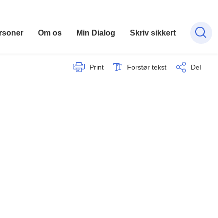
rsoner
Om os
Min Dialog
Skriv sikkert
Print
Forstør tekst
Del