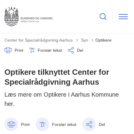
Tilbage til
Center for Specialrådgivning Aarhus
Syn
Optikere
Print
Forstør tekst
Del
Optikere tilknyttet Center for
Specialrådgivning Aarhus
Læs mere om Optikere i Aarhus Kommune
her.
Print
Forstør tekst
Del